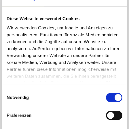
Diese Webseite verwendet Cookies
Wir verwenden Cookies, um Inhalte und Anzeigen zu
personalisieren, Funktionen für soziale Medien anbieten
LUDWIG
zu können und die Zugriffe auf unsere Website zu
HENKES
analysieren. Außerdem geben wir Informationen zu Ihrer
Chairman of the Board of
Verwendung unserer Website an unsere Partner für
Directors
soziale Medien, Werbung und Analysen weiter. Unsere
Partner führen diese Informationen möglicherweise mit
weiteren Daten zusammen, die Sie ihnen bereitgestellt
haben oder die sie im Rahmen Ihrer Nutzung der Dienste
gesammelt haben.
Einwilligungsauswahl
Notwendig
Präferenzen