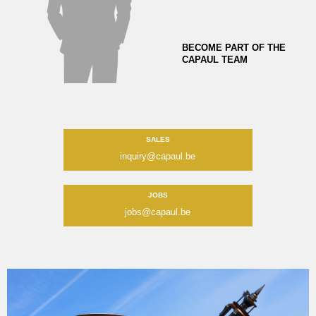
BECOME PART OF THE
CAPAUL TEAM
SALES
inquiry@capaul.be
JOBS
jobs@capaul.be