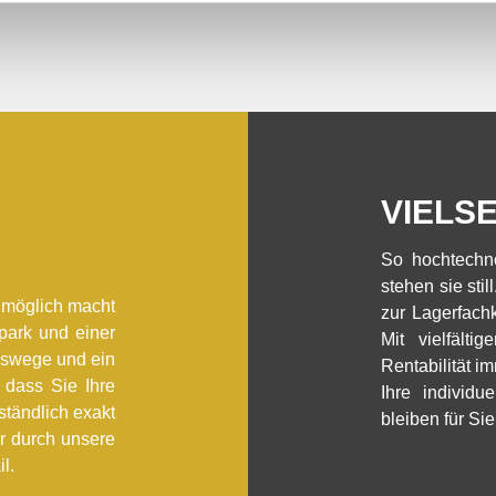
VIELS
So hochtechno
stehen sie sti
… möglich macht
zur Lagerfach
park und einer
Mit vielfält
gswege und ein
Rentabilität i
, dass Sie Ihre
Ihre individu
ständlich exakt
bleiben für Si
ur durch unsere
l.