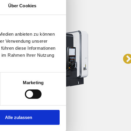
Über Cookies
MA
Als T
durc
 Medien anbieten zu können
Masc
hrer Verwendung unserer
LEAP 
 führen diese Informationen
ie im Rahmen Ihrer Nutzung
Dr
5-
Marketing
Alle zulassen