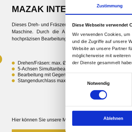
Zustimmung
MAZAK INTEGREX I-400ST
Dieses Dreh- und Fräszentrum ist ausgestattet mit einem
Diese Webseite verwendet 
Maschine. Durch die Automatisierung dieses Prozes
Wir verwenden Cookies, um I
hochpräzisen Bearbeitung der Bauteile eine exzellente Pro
und die Zugriffe auf unsere 
Website an unsere Partner fü
möglicherweise mit weiteren
der Dienste gesammelt habe
Drehen/Fräsen: max. Ø500 x 850mm
5-Achsen Simultanbearbeitung
Bearbeitung mit Gegenspindel
Einwilligungsauswahl
Stangendurchlass max. Ø102mm
Notwendig
Ablehnen
Hier können Sie unsere Maschinenliste downloaden: