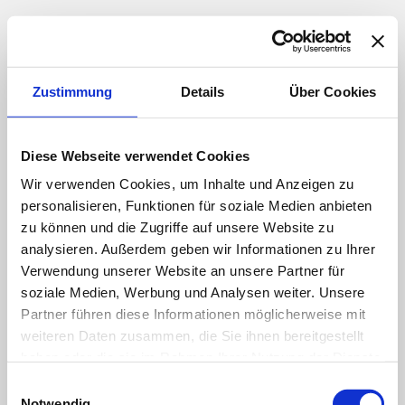
DE
UNTERNEHMEN
Zustimmung
Details
Über Cookies
EN
LEISTUNGEN
FR
BRANCHEN
Diese Webseite verwendet Cookies
MASCHINENPARK & MESSMITTEL
Wir verwenden Cookies, um Inhalte und Anzeigen zu
JOBS
personalisieren, Funktionen für soziale Medien anbieten
KONTAKT
zu können und die Zugriffe auf unsere Website zu
IMPRESSUM
analysieren. Außerdem geben wir Informationen zu Ihrer
Verwendung unserer Website an unsere Partner für
DATENSCHUTZ
soziale Medien, Werbung und Analysen weiter. Unsere
Partner führen diese Informationen möglicherweise mit
weiteren Daten zusammen, die Sie ihnen bereitgestellt
haben oder die sie im Rahmen Ihrer Nutzung der Dienste
gesammelt haben.
Einwilligungsauswahl
Notwendig